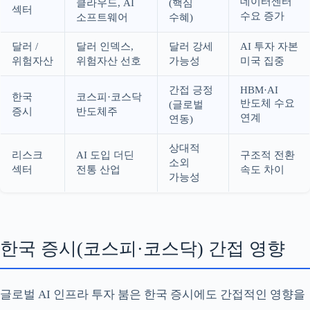
데이터센터
클라우드, AI
(핵심
섹터
수요 증가
소프트웨어
수혜)
달러 /
달러 인덱스,
달러 강세
AI 투자 자본
위험자산
위험자산 선호
가능성
미국 집중
간접 긍정
HBM·AI
한국
코스피·코스닥
반도체 수요
(글로벌
증시
반도체주
연계
연동)
상대적
리스크
AI 도입 더딘
구조적 전환
소외
섹터
전통 산업
속도 차이
가능성
한국 증시(코스피·코스닥) 간접 영향
글로벌 AI 인프라 투자 붐은 한국 증시에도 간접적인 영향을