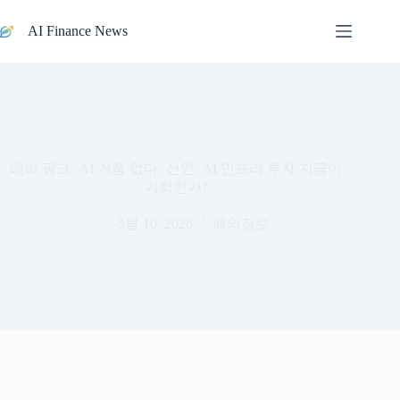
본문으로
건너뛰기
AI Finance News
래리 핑크 ‘AI 거품 없다’ 선언: AI 인프라 투자 지금이
기회인가?
5월 10, 2026
해외정보