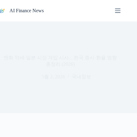
본문으로
건너뛰기
AI Finance News
엔화 약세·일본 시장 개입 시사…한국 증시·환율 영향
총정리 (2026)
5월 2, 2026
국내정보