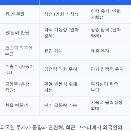
하락 유지 (엔화
원/엔 환율
상승 (엔화 가치↑)
가치↓)
하락 가능성 (원화
상승 압력 (원화
원/달러 환율
강세)
약세)
코스피 외국인
유입 기대
유출 우려
수급
수출주 (자동차
경쟁력 약화 우려
단기 경쟁력 유지
·IT)
금융주 (은행·
환율 변동성 수혜
투자심리 위축
증권)
가능
부담
지속적 불확실성
환율 변동성
단기 급등락 가능
확대
외국인 투자자 동향과 관련해, 최근 코스피에서 외국인의