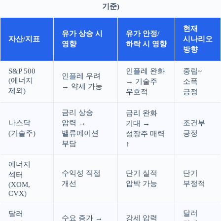
기준)
현재
유가 상승 시
유가 안정/
자산/지표
시나리오
영향
하락 시 영향
방향
S&P 500
인플레 완화
중립~
인플레 우려
(에너지
→ 기술주
소폭
→ 약세 가능
제외)
우호적
긍정
금리 상승
금리 완화
나스닥
압력 →
조건부
기대 →
(기술주)
밸류에이션
긍정
성장주 매력
부담
↑
에너지
수익성 직접
단기 실적
단기
섹터
개선
압박 가능
부정적
(XOM,
CVX)
달러
달러
수요 증가 →
강세 압력