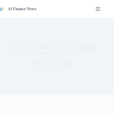
본문으로
건너뛰기
AI Finance News
유가 전망 2026: Citi 분석으로 보는 유가 상승 한계와
투자 전략
5월 9, 2026
해외정보