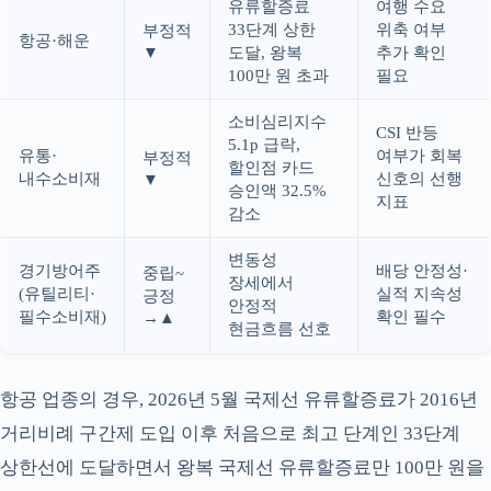
유류할증료
여행 수요
33단계 상한
위축 여부
부정적
항공·해운
▼
도달, 왕복
추가 확인
100만 원 초과
필요
소비심리지수
CSI 반등
5.1p 급락,
유통·
여부가 회복
부정적
할인점 카드
내수소비재
신호의 선행
▼
승인액 32.5%
지표
감소
변동성
경기방어주
배당 안정성·
중립~
장세에서
(유틸리티·
실적 지속성
긍정
안정적
필수소비재)
확인 필수
→▲
현금흐름 선호
항공 업종의 경우, 2026년 5월 국제선 유류할증료가 2016년
거리비례 구간제 도입 이후 처음으로 최고 단계인 33단계
상한선에 도달하면서 왕복 국제선 유류할증료만 100만 원을