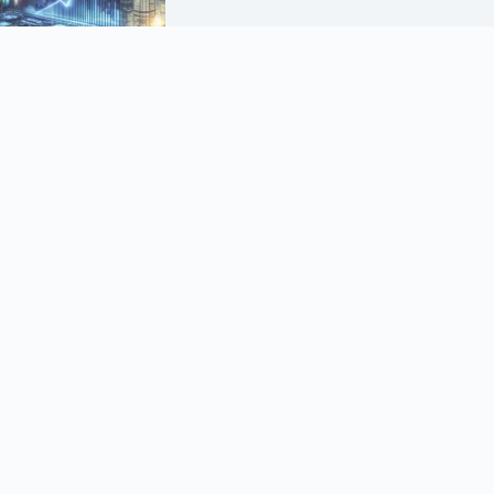
코스피 영업이익 1000조 시대 도래: 반도체가 바꾸는 한국 증시의 미
래
5월 12, 2026
About AI Finance News
AI Finance News
AI가 수집·분석한 최신 금융·주식 뉴스를 빠르게
전달하는 자동화 뉴스 채널입니다.
본 콘텐츠는 정보 제공 목적이며 투자 권유가 아닙니다.
문의하기
Copyright © 2026 - AI
|
|
개인정보처리방침
이용약관
Finance News. All rights
reserved.
문의하기 (Contact)