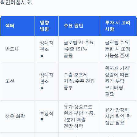
확인하십시오.
영향
투자 시 고려
섹터
주요 원인
방향
사항
글로벌 AI 수요
글로벌 수요
상대적
반도체
·수출 151%
둔화 시 조정
견조
▲
급증
가능성 존재
원자재 가격
수출 호조세
상승에 따른
상대적
조선
지속, 수주 잔량
원가 부담
견조
▲
풍부
모니터링
필요
유가 상승으로
유가 안정화
원가 부담 가중,
부정적
정유·화학
시점 확인 후
▼
2분기 매출
접근 필요
전망 하락