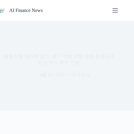
본문으로
건너뛰기
AI Finance News
중동전쟁 장기화 경고: 경기 하방 위험·원화 취약성과
한국 주식 투자 전략
4월 20, 2026
국내정보