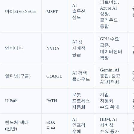
파트너십,
AI
Azure AI
솔루션
마이크로소프트
MSFT
성장,
선도
클라우드
통합
GPU 수요
AI 칩
급증,
엔비디아
지배적
NVDA
데이터센터
공급
확장
Gemini AI
AI 검색·
통합, 광고
알파벳(구글)
GOOGL
클라우드
AI 최적화
로봇
기업
UiPath
PATH
프로세스
자동화
자동화
수요 확대
AI
HBM, AI
반도체 섹터
SOX
인프라
서버칩
지수
(전반)
수혜
수요 증가