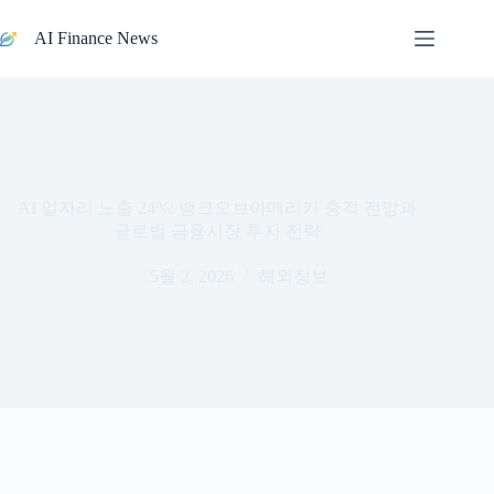
본문으로
건너뛰기
AI Finance News
AI 일자리 노출 24%: 뱅크오브아메리카 충격 전망과
글로벌 금융시장 투자 전략
5월 2, 2026
해외정보